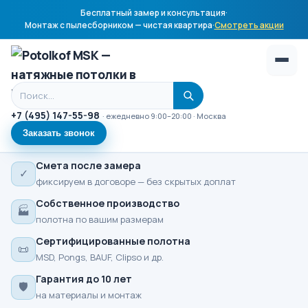
Бесплатный замер и консультация
·
Монтаж с пылесборником — чистая квартира
·
Смотреть акции
Поиск по сайту
+7 (495) 147-55-98
· ежедневно 9:00–20:00 · Москва
Заказать звонок
Смета после замера
✓
фиксируем в договоре — без скрытых доплат
Собственное производство
🏭
полотна по вашим размерам
Сертифицированные полотна
📜
MSD, Pongs, BAUF, Clipso и др.
Гарантия до 10 лет
🛡
на материалы и монтаж