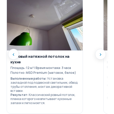
‹
›
Матовый натяжной потолок на
Вла
кухне
Площ
Пол
Площадь: 12 м² | Время монтажа: 3 часа
Полотно: MSD Premium (матовое, белое)
Вып
влаг
Выполненные работы:
Установка
акк
закладной под подвесной светильник, обвод
плит
трубы отопления, монтаж декоративной
Рез
вставки.
отр
Результат:
Классический ровный потолок,
ремо
пленка которого не впитывает кухонные
запахи и легко моется.