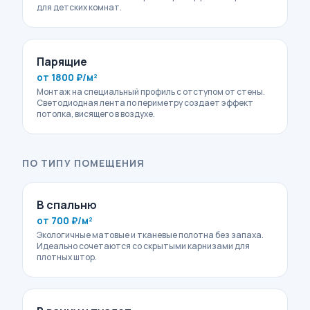
для детских комнат.
Парящие
от 1800 ₽/м²
Монтаж на специальный профиль с отступом от стены.
Светодиодная лента по периметру создает эффект
потолка, висящего в воздухе.
ПО ТИПУ ПОМЕЩЕНИЯ
В спальню
от 700 ₽/м²
Экологичные матовые и тканевые полотна без запаха.
Идеально сочетаются со скрытыми карнизами для
плотных штор.