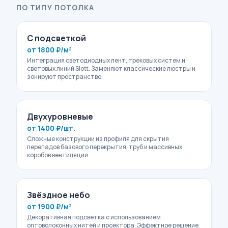
ПО ТИПУ ПОТОЛКА
С подсветкой
от 1800 ₽/м²
Интеграция светодиодных лент, трековых систем и
световых линий Slott. Заменяют классические люстры и
зонируют пространство.
Двухуровневые
от 1400 ₽/шт.
Сложные конструкции из профиля для скрытия
перепадов базового перекрытия, труб и массивных
коробов вентиляции.
Звёздное небо
от 1900 ₽/м²
Декоративная подсветка с использованием
оптоволоконных нитей и проектора. Эффектное решение