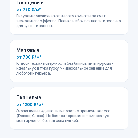
Глянцевые
от 750 ₽/м²
Визуально увеличивают высоту комнаты за счет
зеркального эффекта. Пленка не боится влаги, идеальна
для кухонь и ванных.
Матовые
от 700 ₽/м²
Классическая поверхность без бликов, имитирующая
идеальную штукатурку. Универсальное решение для
любого интерьера.
Тканевые
от 1200 ₽/м²
Экологичные «дышащие» полотна премиум-класса
(Descor, Clipso). Не боятся перепадов температур,
монтируются без нагрева пушкой.