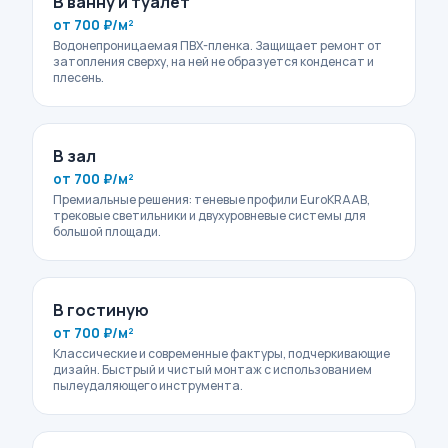
В ванну и туалет
от 700 ₽/м²
Водонепроницаемая ПВХ-пленка. Защищает ремонт от
затопления сверху, на ней не образуется конденсат и
плесень.
В зал
от 700 ₽/м²
Премиальные решения: теневые профили EuroKRAAB,
трековые светильники и двухуровневые системы для
большой площади.
В гостиную
от 700 ₽/м²
Классические и современные фактуры, подчеркивающие
дизайн. Быстрый и чистый монтаж с использованием
пылеудаляющего инструмента.