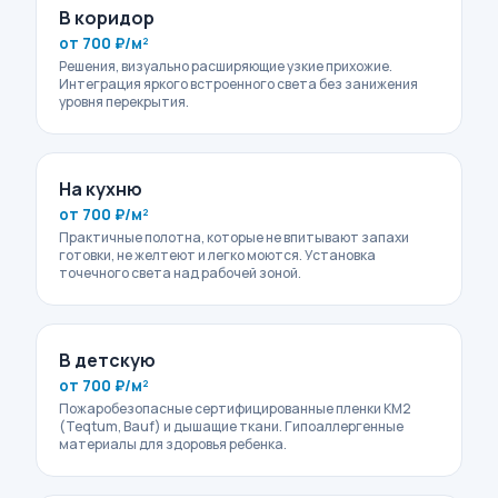
В коридор
от 700 ₽/м²
Решения, визуально расширяющие узкие прихожие.
Интеграция яркого встроенного света без занижения
уровня перекрытия.
На кухню
от 700 ₽/м²
Практичные полотна, которые не впитывают запахи
готовки, не желтеют и легко моются. Установка
точечного света над рабочей зоной.
В детскую
от 700 ₽/м²
Пожаробезопасные сертифицированные пленки КМ2
(Teqtum, Bauf) и дышащие ткани. Гипоаллергенные
материалы для здоровья ребенка.