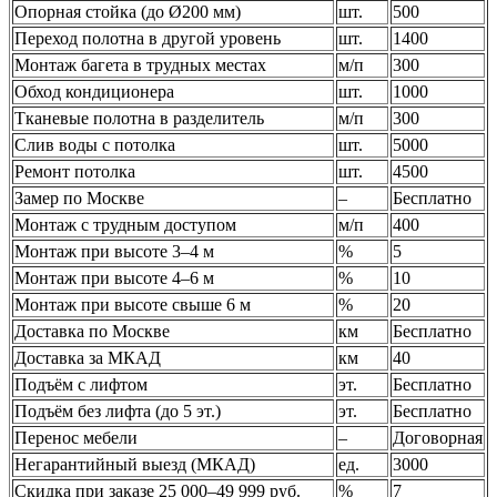
Опорная стойка (до Ø200 мм)
шт.
500
Переход полотна в другой уровень
шт.
1400
Монтаж багета в трудных местах
м/п
300
Обход кондиционера
шт.
1000
Тканевые полотна в разделитель
м/п
300
Слив воды с потолка
шт.
5000
Ремонт потолка
шт.
4500
Замер по Москве
–
Бесплатно
Монтаж с трудным доступом
м/п
400
Монтаж при высоте 3–4 м
%
5
Монтаж при высоте 4–6 м
%
10
Монтаж при высоте свыше 6 м
%
20
Доставка по Москве
км
Бесплатно
Доставка за МКАД
км
40
Подъём с лифтом
эт.
Бесплатно
Подъём без лифта (до 5 эт.)
эт.
Бесплатно
Перенос мебели
–
Договорная
Негарантийный выезд (МКАД)
ед.
3000
Скидка при заказе 25 000–49 999 руб.
%
7