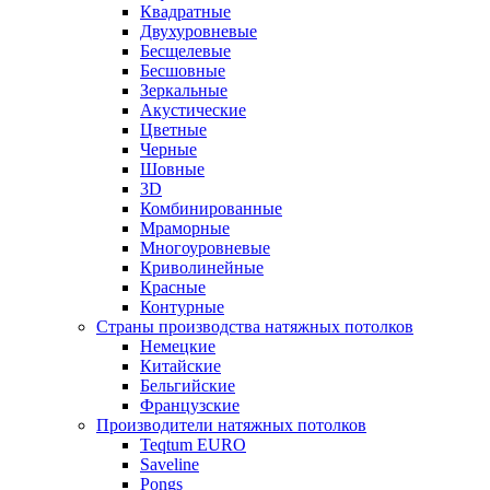
Квадратные
Двухуровневые
Бесщелевые
Бесшовные
Зеркальные
Акустические
Цветные
Черные
Шовные
3D
Комбинированные
Мраморные
Многоуровневые
Криволинейные
Красные
Контурные
Страны производства натяжных потолков
Немецкие
Китайские
Бельгийские
Французские
Производители натяжных потолков
Teqtum EURO
Saveline
Pongs