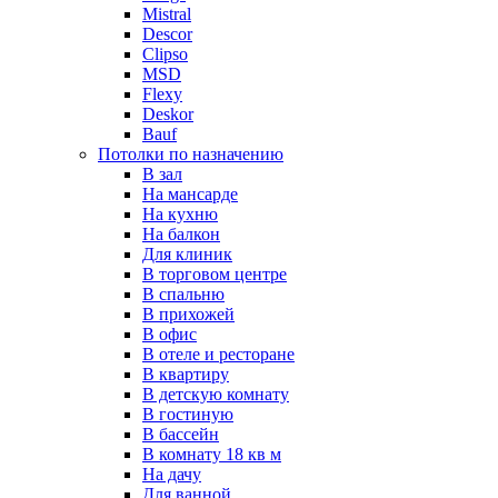
Mistral
Descor
Clipso
MSD
Flexy
Deskor
Bauf
Потолки по назначению
В зал
На мансарде
На кухню
На балкон
Для клиник
В торговом центре
В спальню
В прихожей
В офис
В отеле и ресторане
В квартиру
В детскую комнату
В гостиную
В бассейн
В комнату 18 кв м
На дачу
Для ванной