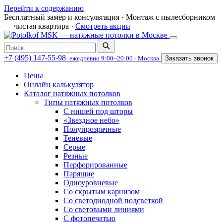
Перейти к содержанию
Бесплатный замер и консультация
·
Монтаж с пылесборником
— чистая квартира
·
Смотреть акции
Поиск
по
+7 (495) 147-55-98
· ежедневно 9:00–20:00 · Москва
Заказать звонок
сайту
Цены
Онлайн калькулятор
Каталог натяжных потолков
Типы натяжных потолков
С нишей под шторы
«Звездное небо»
Полупрозрачные
Теневые
Серые
Резные
Перфорированные
Парящие
Одноуровневые
Со скрытым карнизом
Со светодиодной подсветкой
Со световыми линиями
С фотопечатью