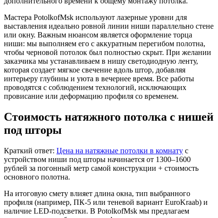
дополнительного времени к общему монтажу потолка.
Мастера PotolkofMsk используют лазерные уровни для
выставления идеально ровной линии ниши параллельно стене
или окну. Важным нюансом является оформление торца
ниши: мы выполняем его с аккуратным перегибом полотна,
чтобы черновой потолок был полностью скрыт. При желании
заказчика мы устанавливаем в нишу светодиодную ленту,
которая создает мягкое свечение вдоль штор, добавляя
интерьеру глубины и уюта в вечернее время. Все работы
проводятся с соблюдением технологий, исключающих
провисание или деформацию профиля со временем.
Стоимость натяжного потолка с нишей
под шторы
Краткий ответ:
Цена на натяжные потолки в комнату
с
устройством ниши под шторы начинается от 1300–1600
рублей за погонный метр самой конструкции + стоимость
основного полотна.
На итоговую смету влияет длина окна, тип выбранного
профиля (например, ПК-5 или теневой вариант EuroKraab) и
наличие LED-подсветки. В PotolkofMsk мы предлагаем