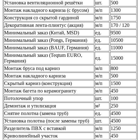
Установка вентиляционной решётки
шт.
500
Монтаж накладного карниза (с брусом)
м/п
1300
Конструкция со скрытой гардиной
м/п
1750
Декоративная лента-плинтус (акция)
м/п
170 / 120
Минимальный заказ (Китай, MSD)
ед.
9500
Минимальный заказ (Pongs, Германия)
ед.
10500
Минимальный заказ (BAUF, Германия)
ед.
11000
Минимальный заказ (Teqtum EURO,
ед.
15000
Германия)
Монтаж бруса под карниз
м/п
800
Монтаж накладного карниза
м/п
500
Скрытый карниз (конструкция)
м/п
1500
Монтаж багета по керамограниту
м/п
450
Потолочный упор
шт.
100
Демонтаж и утилизация
м²
250
Снятие полотна (замена труб)
ед.
4500
Установка полотна (после замены труб)
шт.
4500
Разделитель ПВХ с вставкой
м/п
1250
Криволинейный участок
м/п
450