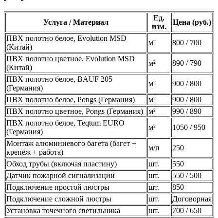
Ед.
Услуга / Материал
Цена (руб.)
изм.
ПВХ полотно белое, Evolution MSD
м²
800 / 700
(Китай)
ПВХ полотно цветное, Evolution MSD
м²
890 / 790
(Китай)
ПВХ полотно белое, BAUF 205
м²
900 / 800
(Германия)
ПВХ полотно белое, Pongs (Германия)
м²
900 / 800
ПВХ полотно цветное, Pongs (Германия)
м²
990 / 890
ПВХ полотно белое, Teqtum EURO
м²
1050 / 950
(Германия)
Монтаж алюминиевого багета (багет +
м/п
250
крепёж + работа)
Обход трубы (включая пластину)
шт.
550
Датчик пожарной сигнализации
шт.
550 / 500
Подключение простой люстры
шт.
850
Подключение сложной люстры
шт.
Договорная
Установка точечного светильника
шт.
700 / 650