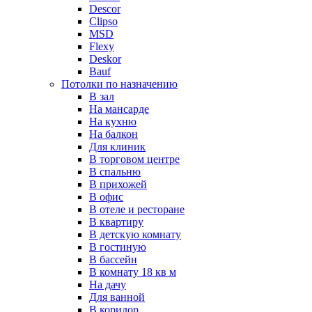
Descor
Clipso
MSD
Flexy
Deskor
Bauf
Потолки по назначению
В зал
На мансарде
На кухню
На балкон
Для клиник
В торговом центре
В спальню
В прихожей
В офис
В отеле и ресторане
В квартиру
В детскую комнату
В гостиную
В бассейн
В комнату 18 кв м
На дачу
Для ванной
В коридор