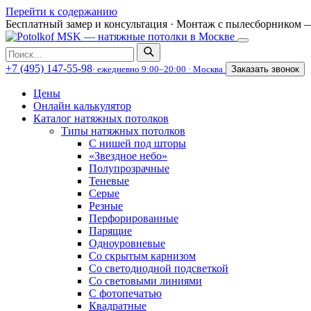
Перейти к содержанию
Бесплатный замер и консультация
·
Монтаж с пылесборником —
Поиск
по
+7 (495) 147-55-98
· ежедневно 9:00–20:00 · Москва
Заказать звонок
сайту
Цены
Онлайн калькулятор
Каталог натяжных потолков
Типы натяжных потолков
С нишей под шторы
«Звездное небо»
Полупрозрачные
Теневые
Серые
Резные
Перфорированные
Парящие
Одноуровневые
Со скрытым карнизом
Со светодиодной подсветкой
Со световыми линиями
С фотопечатью
Квадратные