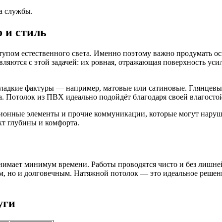
а службы.
 и стиль
тупом естественного света. Именно поэтому важно продумать ос
ляются с этой задачей: их ровная, отражающая поверхность уси
 гладкие фактуры — например, матовые или сатиновые. Глянцев
 Потолок из ПВХ идеально подойдёт благодаря своей влагостойк
ционные элементы и прочие коммуникации, которые могут наруш
т глубины и комфорта.
анимает минимум времени. Работы проводятся чисто и без лишн
м, но и долговечным. Натяжной потолок — это идеальное решение
уги