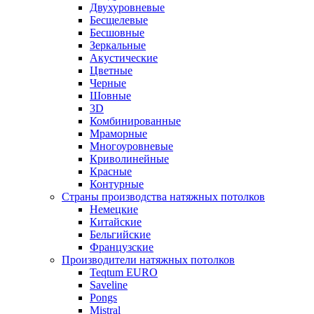
Двухуровневые
Бесщелевые
Бесшовные
Зеркальные
Акустические
Цветные
Черные
Шовные
3D
Комбинированные
Мраморные
Многоуровневые
Криволинейные
Красные
Контурные
Страны производства натяжных потолков
Немецкие
Китайские
Бельгийские
Французские
Производители натяжных потолков
Teqtum EURO
Saveline
Pongs
Mistral