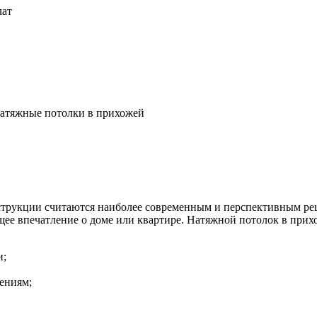
лат
атяжные потолки в прихожей
нструкции считаются наиболее современным и перспективным р
бщее впечатление о доме или квартире. Натяжной потолок в прих
и;
ениям;