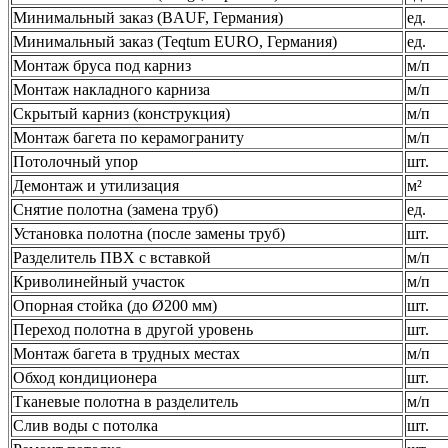
Минимальный заказ (BAUF, Германия)
ед.
Минимальный заказ (Teqtum EURO, Германия)
ед.
Монтаж бруса под карниз
м/п
Монтаж накладного карниза
м/п
Скрытый карниз (конструкция)
м/п
Монтаж багета по керамограниту
м/п
Потолочный упор
шт.
Демонтаж и утилизация
м²
Снятие полотна (замена труб)
ед.
Установка полотна (после замены труб)
шт.
Разделитель ПВХ с вставкой
м/п
Криволинейный участок
м/п
Опорная стойка (до Ø200 мм)
шт.
Переход полотна в другой уровень
шт.
Монтаж багета в трудных местах
м/п
Обход кондиционера
шт.
Тканевые полотна в разделитель
м/п
Слив воды с потолка
шт.