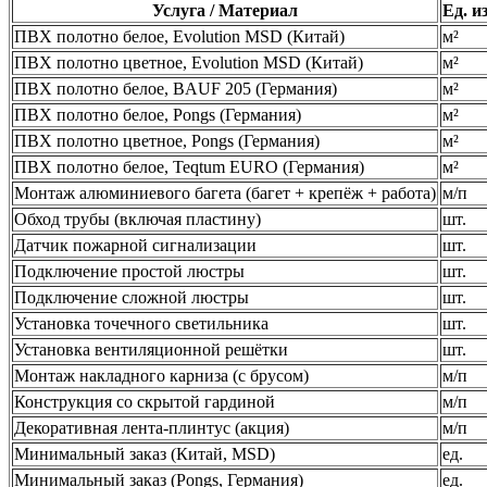
Услуга / Материал
Ед. и
ПВХ полотно белое, Evolution MSD (Китай)
м²
ПВХ полотно цветное, Evolution MSD (Китай)
м²
ПВХ полотно белое, BAUF 205 (Германия)
м²
ПВХ полотно белое, Pongs (Германия)
м²
ПВХ полотно цветное, Pongs (Германия)
м²
ПВХ полотно белое, Teqtum EURO (Германия)
м²
Монтаж алюминиевого багета (багет + крепёж + работа)
м/п
Обход трубы (включая пластину)
шт.
Датчик пожарной сигнализации
шт.
Подключение простой люстры
шт.
Подключение сложной люстры
шт.
Установка точечного светильника
шт.
Установка вентиляционной решётки
шт.
Монтаж накладного карниза (с брусом)
м/п
Конструкция со скрытой гардиной
м/п
Декоративная лента-плинтус (акция)
м/п
Минимальный заказ (Китай, MSD)
ед.
Минимальный заказ (Pongs, Германия)
ед.