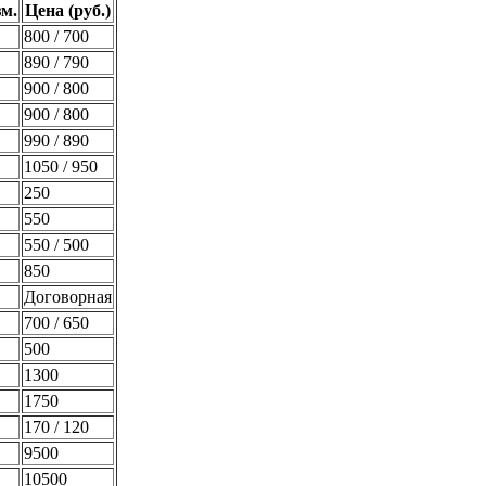
зм.
Цена (руб.)
800 / 700
890 / 790
900 / 800
900 / 800
990 / 890
1050 / 950
250
550
550 / 500
850
Договорная
700 / 650
500
1300
1750
170 / 120
9500
10500