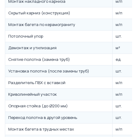
Монтаж накладного карниза
м/п
Скрытый карниз (конструкция)
м/п
Монтаж багета по керамограниту
м/п
Потолочный упор
шт.
Демонтаж и утилизация
м²
Снятие полотна (замена труб)
ед.
Установка полотна (после замены труб)
шт.
Разделитель ПВХ с вставкой
м/п
Криволинейный участок
м/п
Опорная стойка (до Ø200 мм)
шт.
Переход полотна в другой уровень
шт.
Монтаж багета в трудных местах
м/п