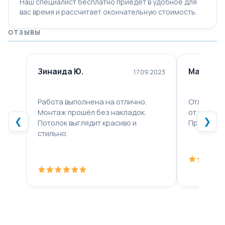
Наш специалист бесплатно приедет в удобное для
вас время и рассчитает окончательную стоимость.
ОТЗЫВЫ
Зинаида Ю.
Максим Л
17.09.2023
Работа выполнена на отлично.
Отличная 
Монтаж прошёл без накладок.
от звонка
❮
❯
Потолок выглядит красиво и
Професси
стильно.