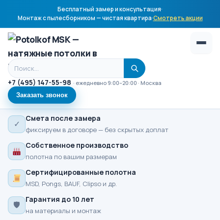
Бесплатный замер и консультация
·
Монтаж с пылесборником — чистая квартира
·
Смотреть акции
Поиск по сайту
+7 (495) 147-55-98
· ежедневно 9:00–20:00 · Москва
Заказать звонок
Смета после замера
✓
фиксируем в договоре — без скрытых доплат
Собственное производство
полотна по вашим размерам
Сертифицированные полотна
MSD, Pongs, BAUF, Clipso и др.
Гарантия до 10 лет
🛡
на материалы и монтаж