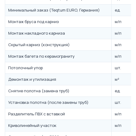
Минимальный заказ (Teqtum EURO, Германия)
ед.
Монтаж бруса под карниз
м/п
Монтаж накладного карниза
м/п
Скрытый карниз (конструкция)
м/п
Монтаж багета по керамограниту
м/п
Потолочный упор
шт.
Демонтаж и утилизация
м²
Снятие полотна (замена труб)
ед.
Установка полотна (после замены труб)
шт.
Разделитель ПВХ с вставкой
м/п
Криволинейный участок
м/п