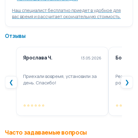
Наш специалист бесплатно приедет в удобное для
вас время и рассчитает окончательную стоимость.
Отзывы
Ярослава Ч.
Борис М.
13.05.2026
Приехали вовремя, установили за
Результат
❮
❯
день. Спасибо!
ровный, к
⭐⭐⭐⭐⭐⭐
⭐⭐⭐⭐⭐⭐
Часто задаваемые вопросы