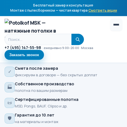
Бесплатный замер и консультация
·
Монтаж с пылесборником — чистая квартира
·
Смотреть акции
Поиск по сайту
+7 (495) 147-55-98
· ежедневно 9:00–20:00 · Москва
Заказать звонок
Смета после замера
✓
фиксируем в договоре — без скрытых доплат
Собственное производство
🏭
полотна по вашим размерам
Сертифицированные полотна
📜
MSD, Pongs, BAUF, Clipso и др.
Гарантия до 10 лет
🛡
на материалы и монтаж