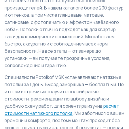
и тканевые полотна от ведущих европейских
производителей. В нашем каталоге более 200 фактур
и оттенков, в том числе глянцевые, матовые,
сатиновые, с фотопечатью и эффектом «звёздного
неба». Потолки отлично подходят как для квартир,
так и для коммерческих помещений. Мы работаем
быстро, аккуратно и с соблюдением всех норм
безопасности. На все этапы — от замера до
установки — вы получаете прозрачные условия,
сопровождение и гарантию.
Специалисты Potolkof MSK устанавливают натяжные
потолки за 1 день. Выезд замерщика — бесплатный. По
итогам встречи вы получите полный расчёт
стоимости, рекомендации по выбору дизайна и
удобную схему работ, для ориентира изучив
расчет
стоимости натяжного потолка
. Мы заботимся о вашем
времени и комфорте, поэтому монтаж проходит без
лишнего шума, пыли и задержек. А результат — ровная,