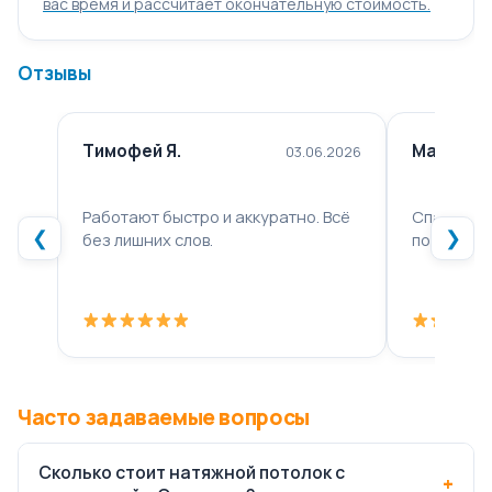
вас время и рассчитает окончательную стоимость.
Отзывы
Тимофей Я.
Марина Н
03.06.2026
Работают быстро и аккуратно. Всё
Спасибо з
❮
❯
без лишних слов.
получился
Часто задаваемые вопросы
Сколько стоит натяжной потолок с