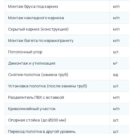
Монтаж бруса под карниз
м/п
Монтаж накладного карниза
м/п
Скрытый карниз (конструкция)
м/п
Монтаж багета по керамограниту
м/п
Потолочный упор
шт.
Демонтаж и утилизация
м²
Снятие полотна (замена труб)
ед.
Установка полотна (после замены труб)
шт.
Разделитель ПВХ с вставкой
м/п
Криволинейный участок
м/п
Опорная стойка (до Ø200 мм)
шт.
Переход полотна в другой уровень
шт.