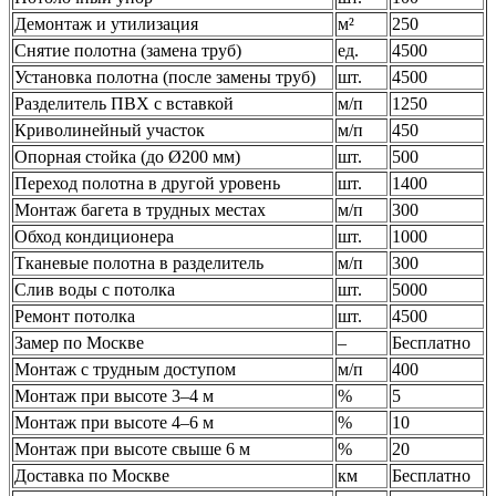
Демонтаж и утилизация
м²
250
Снятие полотна (замена труб)
ед.
4500
Установка полотна (после замены труб)
шт.
4500
Разделитель ПВХ с вставкой
м/п
1250
Криволинейный участок
м/п
450
Опорная стойка (до Ø200 мм)
шт.
500
Переход полотна в другой уровень
шт.
1400
Монтаж багета в трудных местах
м/п
300
Обход кондиционера
шт.
1000
Тканевые полотна в разделитель
м/п
300
Слив воды с потолка
шт.
5000
Ремонт потолка
шт.
4500
Замер по Москве
–
Бесплатно
Монтаж с трудным доступом
м/п
400
Монтаж при высоте 3–4 м
%
5
Монтаж при высоте 4–6 м
%
10
Монтаж при высоте свыше 6 м
%
20
Доставка по Москве
км
Бесплатно