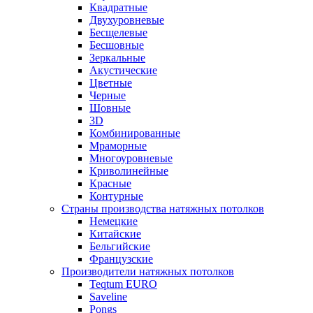
Квадратные
Двухуровневые
Бесщелевые
Бесшовные
Зеркальные
Акустические
Цветные
Черные
Шовные
3D
Комбинированные
Мраморные
Многоуровневые
Криволинейные
Красные
Контурные
Страны производства натяжных потолков
Немецкие
Китайские
Бельгийские
Французские
Производители натяжных потолков
Teqtum EURO
Saveline
Pongs