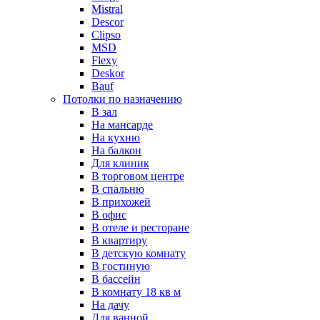
Mistral
Descor
Clipso
MSD
Flexy
Deskor
Bauf
Потолки по назначению
В зал
На мансарде
На кухню
На балкон
Для клиник
В торговом центре
В спальню
В прихожей
В офис
В отеле и ресторане
В квартиру
В детскую комнату
В гостиную
В бассейн
В комнату 18 кв м
На дачу
Для ванной