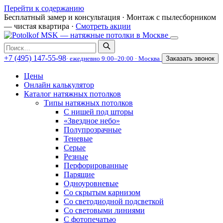
Перейти к содержанию
Бесплатный замер и консультация
·
Монтаж с пылесборником
— чистая квартира
·
Смотреть акции
Поиск
по
+7 (495) 147-55-98
· ежедневно 9:00–20:00 · Москва
Заказать звонок
сайту
Цены
Онлайн калькулятор
Каталог натяжных потолков
Типы натяжных потолков
С нишей под шторы
«Звездное небо»
Полупрозрачные
Теневые
Серые
Резные
Перфорированные
Парящие
Одноуровневые
Со скрытым карнизом
Со светодиодной подсветкой
Со световыми линиями
С фотопечатью