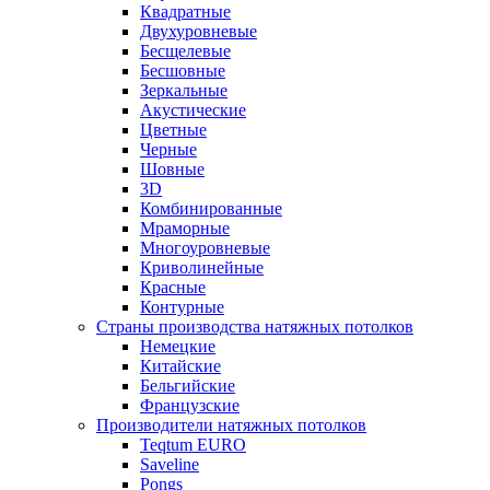
Квадратные
Двухуровневые
Бесщелевые
Бесшовные
Зеркальные
Акустические
Цветные
Черные
Шовные
3D
Комбинированные
Мраморные
Многоуровневые
Криволинейные
Красные
Контурные
Страны производства натяжных потолков
Немецкие
Китайские
Бельгийские
Французские
Производители натяжных потолков
Teqtum EURO
Saveline
Pongs