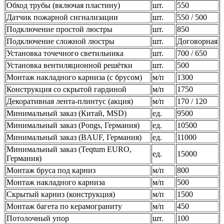
Обход трубы (включая пластину)
шт.
550
Датчик пожарной сигнализации
шт.
550 / 500
Подключение простой люстры
шт.
850
Подключение сложной люстры
шт.
Договорная
Установка точечного светильника
шт.
700 / 650
Установка вентиляционной решётки
шт.
500
Монтаж накладного карниза (с брусом)
м/п
1300
Конструкция со скрытой гардиной
м/п
1750
Декоративная лента-плинтус (акция)
м/п
170 / 120
Минимальный заказ (Китай, MSD)
ед.
9500
Минимальный заказ (Pongs, Германия)
ед.
10500
Минимальный заказ (BAUF, Германия)
ед.
11000
Минимальный заказ (Teqtum EURO,
ед.
15000
Германия)
Монтаж бруса под карниз
м/п
800
Монтаж накладного карниза
м/п
500
Скрытый карниз (конструкция)
м/п
1500
Монтаж багета по керамограниту
м/п
450
Потолочный упор
шт.
100