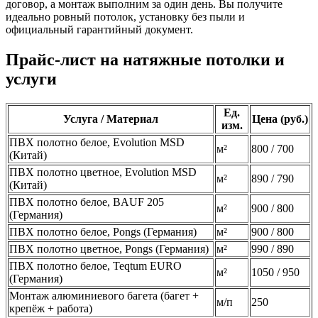
договор, а монтаж выполним за один день. Вы получите
идеально ровный потолок, установку без пыли и
официальный гарантийный документ.
Прайс-лист на натяжные потолки и
услуги
Ед.
Услуга / Материал
Цена (руб.)
изм.
ПВХ полотно белое, Evolution MSD
м²
800 / 700
(Китай)
ПВХ полотно цветное, Evolution MSD
м²
890 / 790
(Китай)
ПВХ полотно белое, BAUF 205
м²
900 / 800
(Германия)
ПВХ полотно белое, Pongs (Германия)
м²
900 / 800
ПВХ полотно цветное, Pongs (Германия)
м²
990 / 890
ПВХ полотно белое, Teqtum EURO
м²
1050 / 950
(Германия)
Монтаж алюминиевого багета (багет +
м/п
250
крепёж + работа)