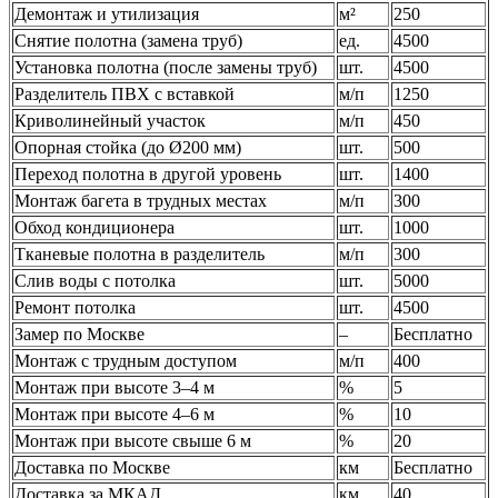
Демонтаж и утилизация
м²
250
Снятие полотна (замена труб)
ед.
4500
Установка полотна (после замены труб)
шт.
4500
Разделитель ПВХ с вставкой
м/п
1250
Криволинейный участок
м/п
450
Опорная стойка (до Ø200 мм)
шт.
500
Переход полотна в другой уровень
шт.
1400
Монтаж багета в трудных местах
м/п
300
Обход кондиционера
шт.
1000
Тканевые полотна в разделитель
м/п
300
Слив воды с потолка
шт.
5000
Ремонт потолка
шт.
4500
Замер по Москве
–
Бесплатно
Монтаж с трудным доступом
м/п
400
Монтаж при высоте 3–4 м
%
5
Монтаж при высоте 4–6 м
%
10
Монтаж при высоте свыше 6 м
%
20
Доставка по Москве
км
Бесплатно
Доставка за МКАД
км
40