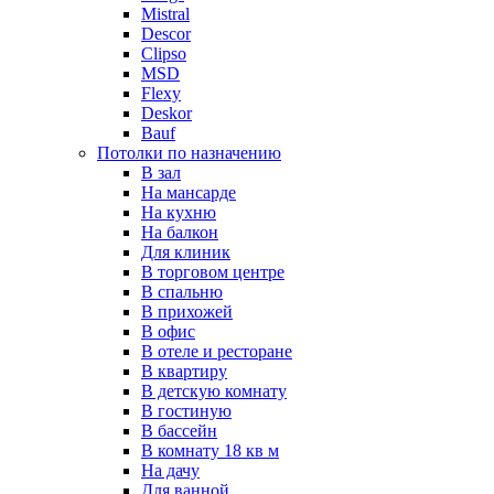
Mistral
Descor
Clipso
MSD
Flexy
Deskor
Bauf
Потолки по назначению
В зал
На мансарде
На кухню
На балкон
Для клиник
В торговом центре
В спальню
В прихожей
В офис
В отеле и ресторане
В квартиру
В детскую комнату
В гостиную
В бассейн
В комнату 18 кв м
На дачу
Для ванной