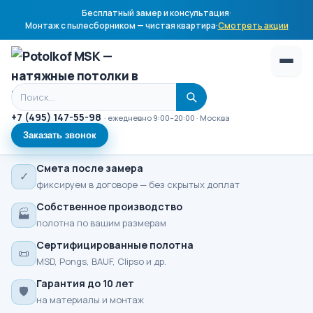
Бесплатный замер и консультация
·
Монтаж с пылесборником — чистая квартира
·
Смотреть акции
Поиск по сайту
+7 (495) 147-55-98
· ежедневно 9:00–20:00 · Москва
Заказать звонок
Смета после замера
✓
фиксируем в договоре — без скрытых доплат
Собственное производство
🏭
полотна по вашим размерам
Сертифицированные полотна
📜
MSD, Pongs, BAUF, Clipso и др.
Гарантия до 10 лет
🛡
на материалы и монтаж