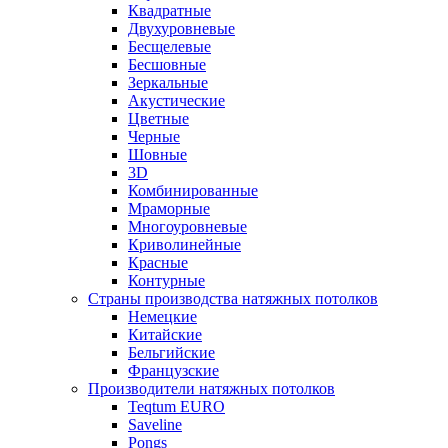
Квадратные
Двухуровневые
Бесщелевые
Бесшовные
Зеркальные
Акустические
Цветные
Черные
Шовные
3D
Комбинированные
Мраморные
Многоуровневые
Криволинейные
Красные
Контурные
Страны производства натяжных потолков
Немецкие
Китайские
Бельгийские
Французские
Производители натяжных потолков
Teqtum EURO
Saveline
Pongs