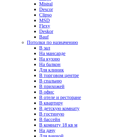
Mistral
Descor
Clipso
MSD
Flexy
Deskor
Bauf
Потолки по назначению
В зал
На мансарде
На кухню
На балкон
Для клиник
В торговом центре
В спальню
В прихожей
В офис
В отеле и ресторане
В квартиру
В детскую комнату
В гостиную
В бассейн
В комнату 18 кв м
На дачу
Для ванной