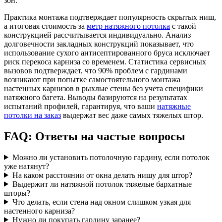
зон.
Практика монтажа подтверждает популярность скрытых ниш,
а итоговая стоимость за
метр натяжного потолка
с такой
конструкцией рассчитывается индивидуально. Анализ
долговечности закладных конструкций показывает, что
использование сухого антисептированного бруса исключает
риск перекоса карниза со временем. Статистика сервисных
вызовов подтверждает, что 90% проблем с гардинами
возникают при попытке самостоятельного монтажа
настенных карнизов в рыхлые стены без учета специфики
натяжного багета. Выводы базируются на результатах
испытаний профилей, гарантируя, что ваши
натяжные
потолки на заказ
выдержат вес даже самых тяжелых штор.
FAQ: Ответы на частые вопросы
Можно ли установить потолочную гардину, если потолок
уже натянут?
На каком расстоянии от окна делать нишу для штор?
Выдержит ли натяжной потолок тяжелые бархатные
шторы?
Что делать, если стена над окном слишком узкая для
настенного карниза?
Нужно ли покупать гардину заранее?