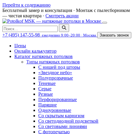
Перейти к содержанию
Бесплатный замер и консультация
·
Монтаж с пылесборником
— чистая квартира
·
Смотреть акции
Поиск
по
+7 (495) 147-55-98
· ежедневно 9:00–20:00 · Москва
Заказать звонок
сайту
Цены
Онлайн калькулятор
Каталог натяжных потолков
Типы натяжных потолков
С нишей под шторы
«Звездное небо»
Полупрозрачные
Теневые
Серые
Резные
Перфорированные
Парящие
Одноуровневые
Со скрытым карнизом
Со светодиодной подсветкой
Со световыми линиями
С фотопечатью